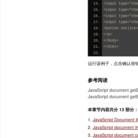
<input type="che
<input type="che
<input type="che
<input type="che
<button onclick
</p>
</body>
</html>
运行该例子，点击确认按钮，
参考阅读
JavaScript document get
JavaScript document ge
本章节内容共分 13 部分
1.
JavaScript Document
2.
JavaScript documen
3.
JavaScript docum