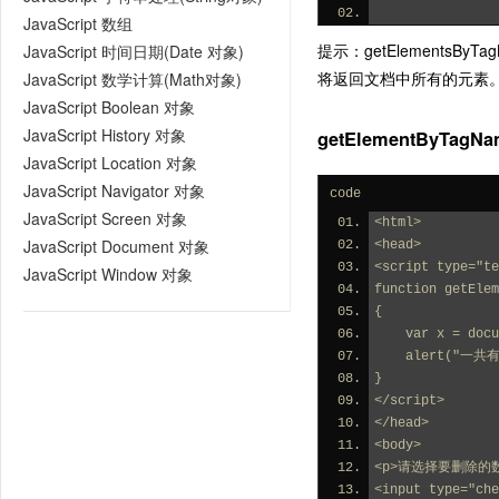
JavaScript 数组
提示：getElementsBy
JavaScript 时间日期(Date 对象)
将返回文档中所有的元素
JavaScript 数学计算(Math对象)
JavaScript Boolean 对象
JavaScript History 对象
getElementByTagN
JavaScript Location 对象
JavaScript Navigator 对象
code
JavaScript Screen 对象
<html>
JavaScript Document 对象
<head>
<script type="te
JavaScript Window 对象
function getElem
{
    var x = d
    alert("
}
</script>
</head>
<body>
<p>请选择要删除的
<input type="che