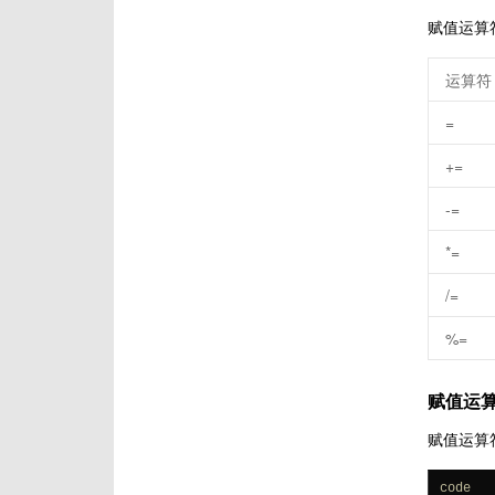
赋值运算
运算符
=
+=
-=
*=
/=
%=
赋值运
赋值运算
code