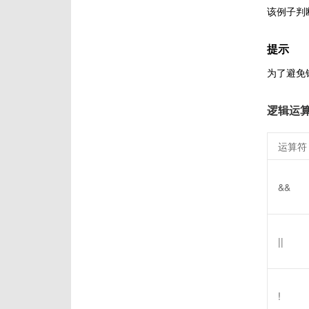
该例子判断
提示
为了避免
逻辑运
运算符
&&
||
!