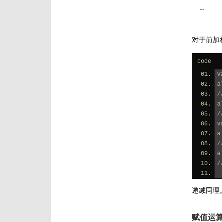
--
对于前加
code
v
a
/
a
/
v
a
/
a
/
递减同理
赋值运