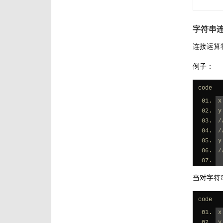
字符串
连接运算
例子：
code
x
y
/
y
/
当对字符
code
x
y