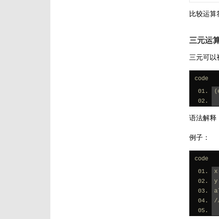
比较运算
三元运
三元可以
code
(
语法解释：
例子：
code
x
y
a
/