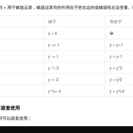
符 = 用于赋值运算，赋值运算符的作用在于把右边的值赋值给左边变量。设定
例子
等价于
y = 6
�
y += 1
y = y+1
y -= 1
y = y-1
y *= 2
y = y*2
y /= 2
y = y/2
y %= 4
y = y%4
算嵌套使用
符可以嵌套使用：