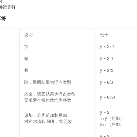
符
接运算符
算符
说明
例子
加
y = 2+1
减
y = 2-1
乘
y = 2*3
除，返回结果为浮点类型
y = 6/3
求余，返回结果为浮点类型
y = 6%4
要求两个操作数均为整数
y = 2
递加，分为前加和后加
++y（前加）
对布尔值和 NULL 将无效
y++（后加）
y = 2