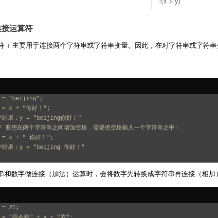
!(x > y)
连接运算符
符 + 主要用于连接两个字符串或字符串变量。因此，在对字符串或字符
 = "beijing";
 = x + "你好！";
/结果：y = "beijing你好！"
// 要想在两个字符串之间增加空格，需要把空格插入一个字符串之中：
 = x + " 你好！";
/结果：y = "beijing 你好！"
串和数字做连接（加法）运算时，会将数字先转换成字符串再连接（相加
 = 25;
 = "我今年" + x + "岁";