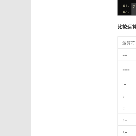
y
比较运
运算符
==
===
!=
>
<
>=
<=