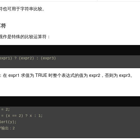
符也可用于字符串比较。
算符
视作是特殊的比较运算符：
expr1) ? (expr2) : (expr3)
在 expr1 求值为 TRUE 时整个表达式的值为 expr2，否则为 expr3。
 = 2;
 = (x == 2) ? x : 1;
lert(y);
/输出：2