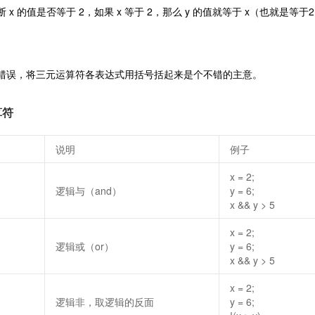
 x 的值是否等于 2，如果 x 等于 2，那么 y 的值就等于 x（也就是等于2
错误，将三元运算符各表达式用括号括起来是个不错的主意。
算符
说明
例子
x = 2;
逻辑与（and）
y = 6;
x && y > 5
x = 2;
逻辑或（or）
y = 6;
x && y > 5
x = 2;
逻辑非，取逻辑的反面
y = 6;