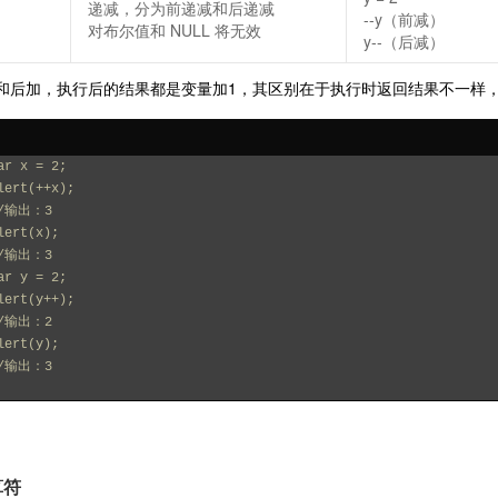
递减，分为前递减和后递减
--y（前减）
对布尔值和 NULL 将无效
y--（后减）
和后加，执行后的结果都是变量加1，其区别在于执行时返回结果不一样
ar x = 2;
lert(++x);
/输出：3
lert(x);
/输出：3
ar y = 2;
lert(y++);
/输出：2
lert(y);
/输出：3
。
算符