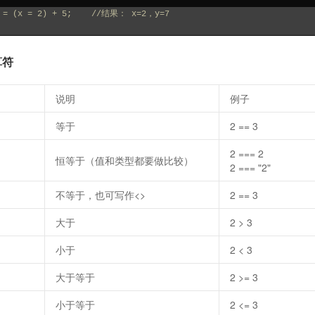
 = (x = 2) + 5;    //结果： x=2，y=7
算符
说明
例子
等于
2 == 3
2 === 2
恒等于（值和类型都要做比较）
2 === "2"
不等于，也可写作<>
2 == 3
大于
2 > 3
小于
2 < 3
大于等于
2 >= 3
小于等于
2 <= 3