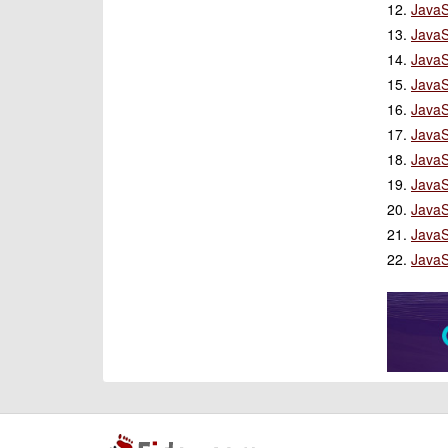
12.
Jav
13.
Java
14.
Java
15.
Jav
16.
Jav
17.
Jav
18.
Jav
19.
Java
20.
Jav
21.
Jav
22.
Jav