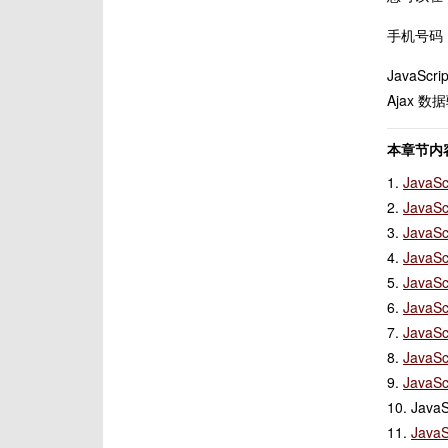
手机号码
JavaS
Ajax
本章节内容
1.
JavaS
2.
Java
3.
Java
4.
Java
5.
Java
6.
Java
7.
Java
8.
Java
9.
Java
10. Ja
11.
Jav