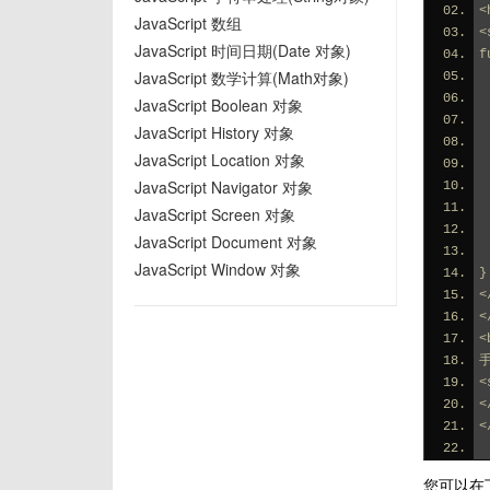
<
JavaScript 数组
<
JavaScript 时间日期(Date 对象)
f
JavaScript 数学计算(Math对象)
JavaScript Boolean 对象
JavaScript History 对象
JavaScript Location 对象
JavaScript Navigator 对象
JavaScript Screen 对象
JavaScript Document 对象
JavaScript Window 对象
}
<
<
<
手
<
<
<
您可以在