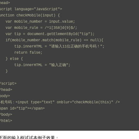
head>
script language="JavaScript">
unction checkMobile(input) {
    var mobile_number = input.value;
    var mobile_rule = /^1[358]d{9}$/;
    var tip = document.getElementById("tip");
    if(mobile_number.match(mobile_rule) == null){
        tip.innerHTML = "请输入11位正确的手机号码！";
        return false;
    } else {
        tip.innerHTML = "输入正确";
    }
/script>
/head>
body>
机号码：<input type="text" onblur="checkMobile(this)" />
span id="tip"></span>
/body>
/html>
下面的输入框试试本例子效果：