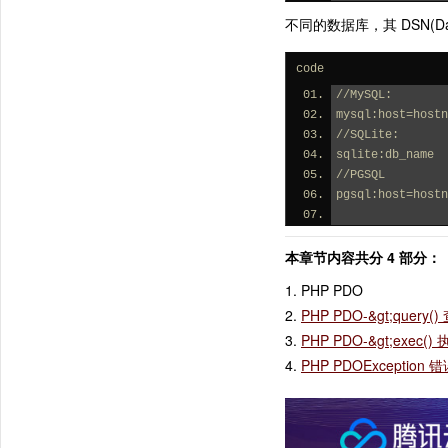
不同的数据库，其 DSN(Da
code
//MySQL:
mysql:host=hostn
//SQLite:
sqlite:db_name
//PGSQL
pgsql:host=hostn
本章节内容共分 4 部分：
1. PHP PDO
2.
PHP PDO-&gt;qu
3.
PHP PDO-&gt;exe
4.
PHP PDOException