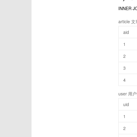
INNE
article 
aid
1
2
3
4
user 用户
uid
1
2