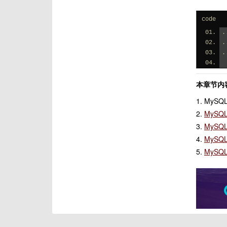
code
.
.
.
本章节内容
1. MyS
2.
MySQ
3.
MySQ
4.
MySQ
5.
MySQL