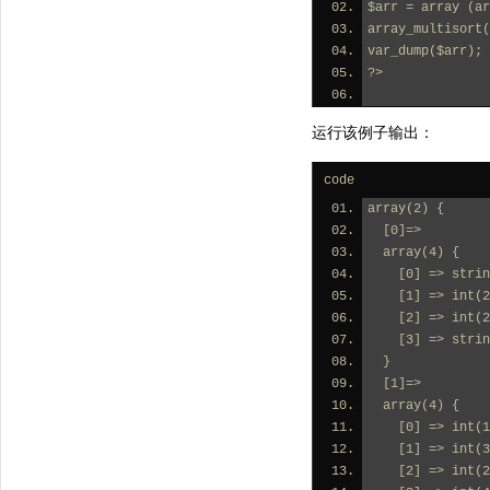
$arr = array (ar
array_multisort(
var_dump($arr);
?>
运行该例子输出：
code
array(2) {
  [0]=>
  array(4) {
    [0] => str
    [1] => int(
    [2] => int(
    [3] => str
  }
  [1]=>
  array(4) {
    [0] => int(
    [1] => int(
    [2] => int(