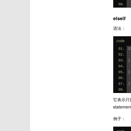
elseif
语法：
code
i
}
}
}
它表示只要 
statemen
例子：