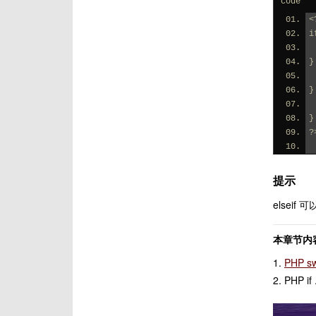
code
<
i
}
}
}
?
提示
elsei
本章节内容
1.
PHP sw
2. PHP if 