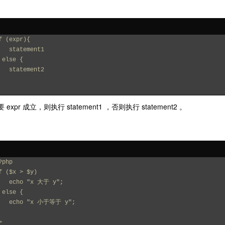
f (expr){
    statement1
 else {
    statement2
expr 成立，则执行 statement1 ，否则执行 statement2 。
?php
f ($x > $y)
    echo "x 大于 y";
 else {
    echo "x 小于等于 y";
>