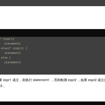
f (expr){
    statement1
 elseif (expr2) {
    statement2
 else {
    statement3
expr1 成立，则执行 statement1 ，否则检测 expr2 ，如果 expr2 成
t3 。