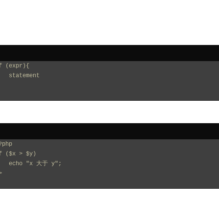
f (expr){
    statement
?php
f ($x > $y)
    echo "x 大于 y";
>