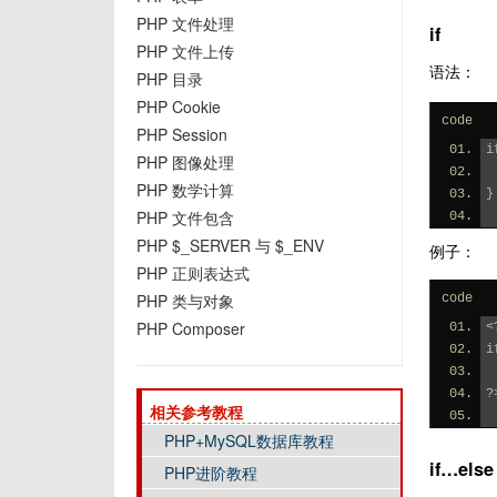
PHP 文件处理
if
PHP 文件上传
语法：
PHP 目录
PHP Cookie
code
PHP Session
i
PHP 图像处理
PHP 数学计算
}
PHP 文件包含
PHP $_SERVER 与 $_ENV
例子：
PHP 正则表达式
PHP 类与对象
code
PHP Composer
<
i
?
相关参考教程
PHP+MySQL数据库教程
if…else
PHP进阶教程