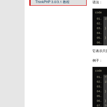
ThinkPHP 3.0/3.1 教程
语法：
code
i
}
}
它表示只要 
例子：
code
<
i
}
}
?