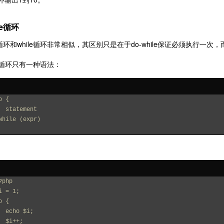
le循环
ile循环和while循环非常相似，其区别只是在于do-while保证必须执行一
le 循环只有一种语法：
o {
   statement
while (expr)
?php
i = 1;
o {
   echo $i;
   $i++;