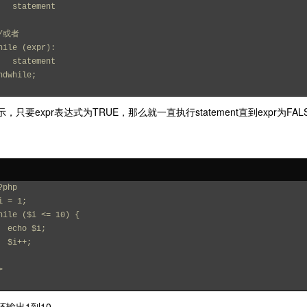
    statement
/或者
hile (expr):
    statement
ndwhile;
，只要expr表达式为TRUE，那么就一直执行statement直到expr为FA
?php
i = 1;
hile ($i <= 10) {
   echo $i;
   $i++;
>
环输出1到10。