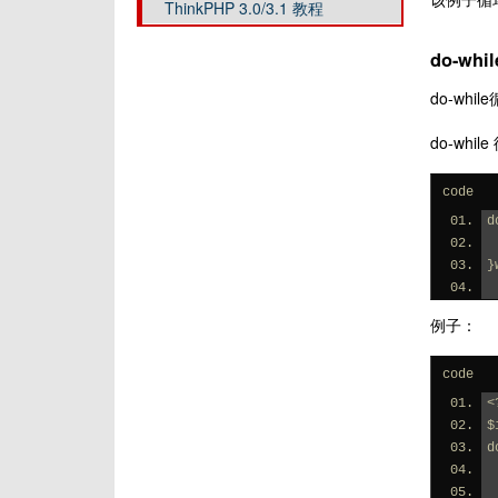
ThinkPHP 3.0/3.1 教程
do-whi
do-wh
do-whi
code
d
}
例子：
code
<
$
d