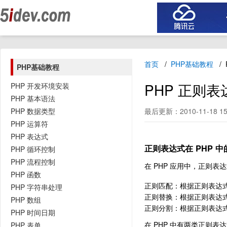
首页
PHP基础教程
PHP基础教程
PHP 正则表达式
PHP 开发环境安装
PHP 基本语法
PHP 数据类型
最后更新：2010-11-18 15
PHP 运算符
PHP 表达式
正则表达式在 PHP 
PHP 循环控制
PHP 流程控制
在 PHP 应用中，正则表
PHP 函数
正则匹配：根据正则表达
PHP 字符串处理
正则替换：根据正则表达
PHP 数组
正则分割：根据正则表达
PHP 时间日期
在 PHP 中有两类正则表
PHP 表单