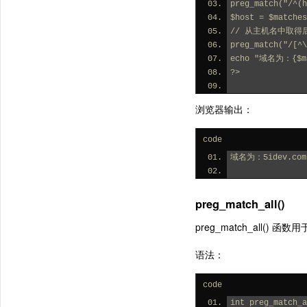
preg_match("/^(h
$host = $matches
// 从主机名中取得
preg_match("/[^\
echo "域名为：{$ma
?>
浏览器输出：
code
域名为：5idev.com
preg_match_all()
preg_match_all
语法：
code
int preg_match_a