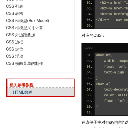
  <h2><a href=
CSS 列表
  <h2><a href=
CSS 表格
  <h2><a href
CSS 框模型(Box Model)
</div><!--nav en
CSS 框模型尺寸计算
CSS 外边距叠加
对应的CSS：
CSS 边框
CSS 定位
code
CSS 浮动
#nav h2{
    width: 100p
CSS 横向菜单的制作
    float: left;
    text-align
}
相关参考教程
#nav a{
    text-decor
HTML教程
    color: #FFF
    float: left;
}
在该例子中对#nav内的