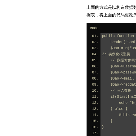
上面的方式是以构造数据数组
据表，将上面的代码更改
code
public function 
    header("C
    $Dao = M("
// 实例化模型类
    // 数据对象
    $Dao->use
    $Dao->pas
    $Dao->ema
    $Dao->regd
    // 写入数据
    if($lastI
        
    } else {
        
    }
}