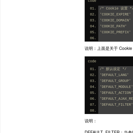
code
/* Cookie 设置 *
'COOKIE_EXPIRE'
'COOKIE_DOMAIN'
'COOKIE_PATH'  
'COOKIE_PREFIX
说明：上面是关于 Cooki
code
/* 默认设定 */
'DEFAULT_LANG' 
'DEFAULT_GROUP'
'DEFAULT_MODUL
'DEFAULT_ACTIO
'DEFAULT_AJAX_
'DEFAULT_FILTE
说明：
DEFAULT_FILTE