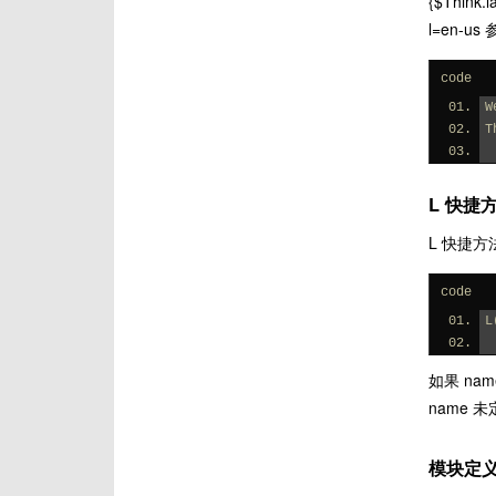
{$Thi
l=en-
code
W
T
L 快捷
L 快捷
code
L
如果 na
name 
模块定