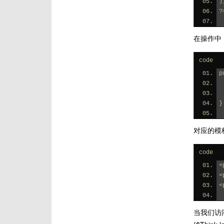
)
?
在操作中（如
code
p
}
对应的模板（T
code
<
<
<
当我们访