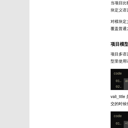
当项目比
块定义语言
对模块定
覆盖普通
项目模
项目多语
型里使用
code
a
vali_
交的时候传
code
<