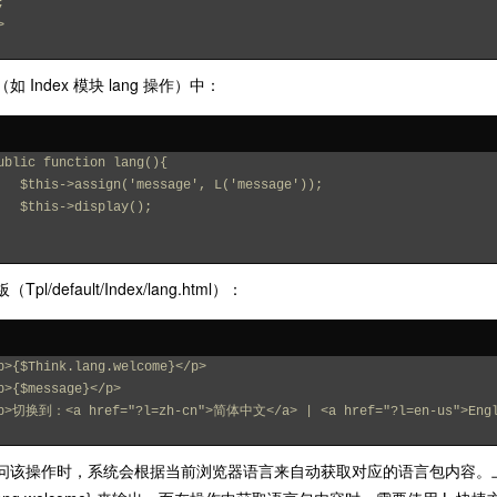
;
>
 Index 模块 lang 操作）中：
ublic function lang(){
    $this->assign('message', L('message'));
    $this->display();
pl/default/Index/lang.html）：
p>{$Think.lang.welcome}</p>
p>{$message}</p>
p>切换到：<a href="?l=zh-cn">简体中文</a> | <a href="?l=en-us">Engl
问该操作时，系统会根据当前浏览器语言来自动获取对应的语言包内容。