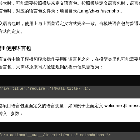
较大时，可能需要按照模块来定义语言包。按照模块定义语言包时，语言包名
包时，对应的语言包文件为：项目目录/Lang/zh-cn/user.php 。
义语言包时，使用上与上面普通定义方式完全一致。当模块语言包与普通
方式的定义。
型里使用语言包
言支持中除了模板和模块操作要用到语言包之外，在模型类里也可能需要
语言包，只需将原来写入验证规则的提示信息更改为：
rray('title','require','{%vali_title}',1),
title 是项目语言包里面定义的语言变量，如同例子上面定义 welcome 和 
入 l 参数：
form action="__URL__/insert/l/en-us" method="post">