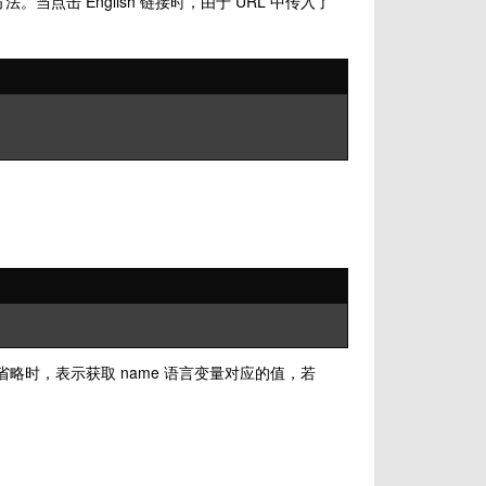
方法。当点击 English 链接时，由于 URL 中传入了
lue 省略时，表示获取 name 语言变量对应的值，若