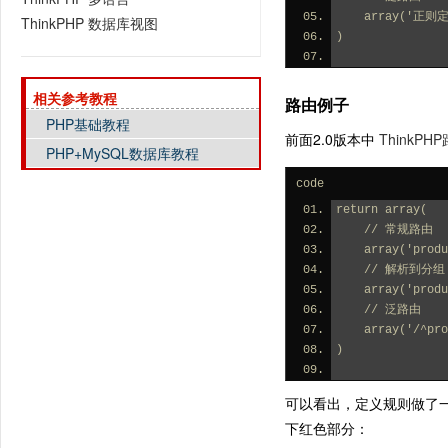
    array
ThinkPHP 数据库视图
)
相关参考教程
路由例子
PHP基础教程
前面2.0版本中
ThinkP
PHP+MySQL数据库教程
code
return array(
    // 常规路由
    array('p
    // 解析到分组
    array('p
    // 泛路由
    array('/
)
可以看出，定义规则做了一定
下红色部分：