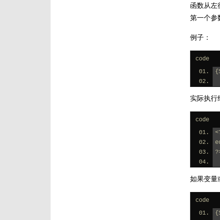
函数从左
第一个参
例子：
code
{
实际执行
code
<
e
?
如果变量
code
{