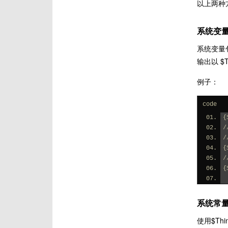
以上两种
系统变
系统变量包
输出以 $
例子：
code
{
/
{
/
{
系统常
使用$Thi