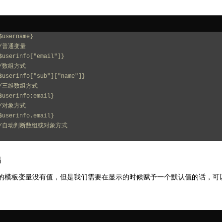
$username}
//普通变量
$userinfo["email"]}
//数组方式
$userinfo["sub"]["name"]} 
//三维数组方式
$userinfo:email}
//对象方式
$userinfo.email}
//自动判断数组或对象方式
出
的模板变量没有值，但是我们需要在显示的时候赋予一个默认值的话，可以使用