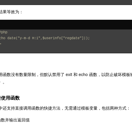
结果等效为：
?php
cho date("y-m-d H:i",$userinfo["regdate"]|); 
>
用函数没有数量限制，但默认禁用了 exit 和 echo 函数，以防止破坏
》
。
接使用函数
中还支持直接调用函数的快捷方法，无需通过模板变量，包括两种方式：
函数并输出返回值