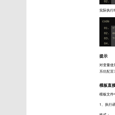
实际执行
code
<
e
?
提示
对变量使
系统配置
模板直
模板文件
1、执行
格式：