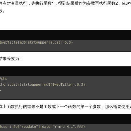
往右对变量执行，先执行函数1，得到结果后作为参数再执行函数2，依
数。
$webTitle|md5|strtoupper|substr=0,3}
结果等效为：
?php
cho substr(strtoupper(md5($webTitle)),0,3);
>
或上函数执行的结果不是函数或下一个函数的第一个参数，那么需要使用定位
$userinfo["regdate"]|date="Y-m-d H:i",###}