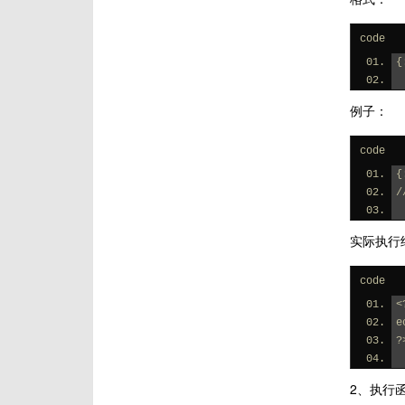
code
{
例子：
code
{
/
实际执行
code
<
e
?
2、执行