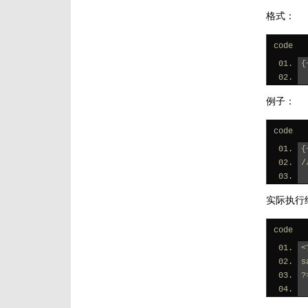
格式：
code
{
例子：
code
{
/
实际执行
code
<
s
?