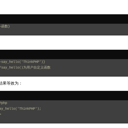
~函数}
~say_hello('ThinkPHP')}
/say_hello()为用户自定义函数
结果等效为：
?php
ay_hello('ThinkPHP');
>