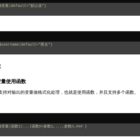
$变量|default="默认值"}
$username|default="匿名"}
数
变量使用函数
支持对输出的变量做格式化处理，也就是使用函数，并且支持多个函数。
$变量|函数1|...|函数n=参数1,...,参数n,### }