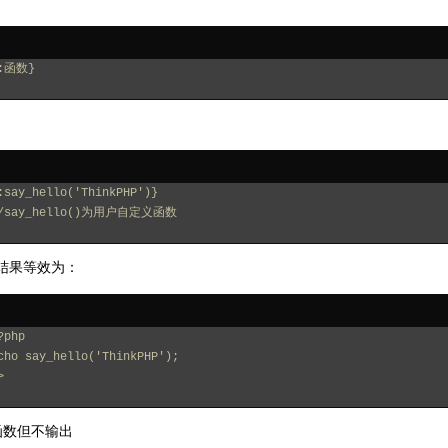
:函数}
:say_hello('ThinkPHP')}
/say_hello()为用户自定义函数
结果等效为：
?php
cho say_hello('ThinkPHP');
>
函数但不输出