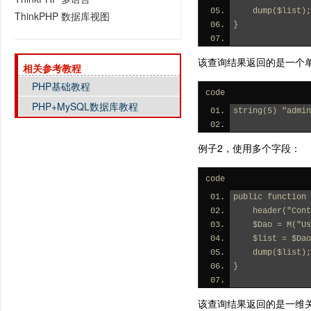
    dump($list);
ThinkPHP 数据库视图
}
该查询结果返回的是一个单
相关参考教程
PHP基础教程
code
PHP+MySQL数据库教程
string(5) "admin
例子2，使用多个字段：
code
public function 
    header("C
    $Dao = M("
    $list = $
    dump($list);
}
该查询结果返回的是一维关联