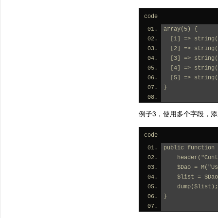
code
array(5) {
  [1] => string
  [2] => strin
  [3] => string
  [4] => strin
  [5] => strin
}
例子3，使用多个字段，添
code
public function 
    header("C
    $Dao = M("
    $list = 
    dump($list);
}