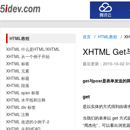
首页
HTML教程
XH
HTML教程
XHTML Get
XHTML 什么是HTML/XHTML
XHTML 从一个例子开始
XHTML 标签
最后更新：2010-10-02 01
XHTML 元素
XHTML 标题
get与post是表单发送
XHTML 段落
XHTML span 标签
get
XHTML 水平线和注释
是以实体的方式得到由请求
XHTML div 标签
XHTML 注释
当我们的表单以 get 
XHTML 改进的小例子-2
“周杰伦”，可以看出浏览
XHTML 头部HEAD